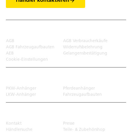
Händler kontaktieren
Rechtliches
AGB
AGB Verbraucherkäufe
AGB Fahrzeugaufbauten
Widerrufsbelehrung
AEB
Gelangensbestätigung
Cookie-Einstellungen
Transportlösungen
PKW-Anhänger
Pferdeanhänger
LKW-Anhänger
Fahrzeugaufbauten
Top Links
Kontakt
Presse
Händlersuche
Teile- & Zubehörshop