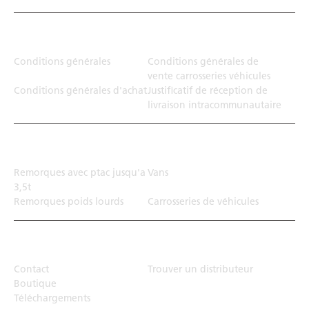
Juridiction
Conditions générales
Conditions générales de
vente carrosseries véhicules
Conditions générales d'achat
Justificatif de réception de
livraison intracommunautaire
Solution de transport
Remorques avec ptac jusqu'a
Vans
3,5t
Remorques poids lourds
Carrosseries de véhicules
Top Links
Contact
Trouver un distributeur
Boutique
Téléchargements