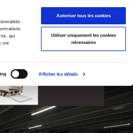
LOGIN CONCESSIONAIRES
TÉLÉCHARGEMENTS
Autoriser tous les cookies
ionnalités
formations
Utiliser uniquement les cookies
yse, qui
nécessaires
s ont
forme élévatrice
 bâche
ing
Afficher les détails