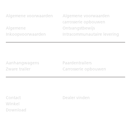
Juridisch
Algemene voorwaarden
Algemene voorwaarden
carrosserie opbouwen
Algemene
Ontvangstbewijs
Inkoopvoorwaarden
Intracommunautaire levering
Transportoplossing
Aanhangwagens
Paardentrailers
Zware trailer
Carrosserie opbouwen
Top Links
Contact
Dealer vinden
Winkel
Download