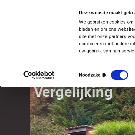
Deze website maakt gebru
Dealer/Service
Humbaur
Wetenswaardig
Carrière
We gebruiken cookies om c
Aanhangwagens
Carrosserie opbouwen
bieden en om ons websitev
Aanhangwagens
/
SIDE
/
Vergelijking
site met onze partners vo
combineren met andere inf
VERGELIJK
uw gebruik van hun servic
Aanhangwagen-kieshulp
Toestemmingsselectie
Noodzakelijk
Eenassige aanhangwage
Vergelijking
Vergelijking