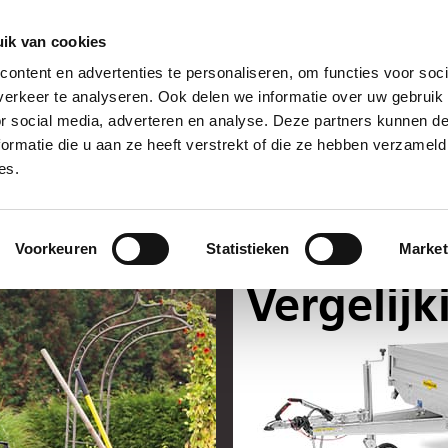
NIEUWS
CONTACT
ik van cookies
ontent en advertenties te personaliseren, om functies voor soci
Dealer/Service
Humbaur
Wetenswaardig
Carri
erkeer te analyseren. Ook delen we informatie over uw gebruik
or social media, adverteren en analyse. Deze partners kunnen 
ormatie die u aan ze heeft verstrekt of die ze hebben verzameld
ING VAN AANH
es.
Voorkeuren
Statistieken
Market
ns
Tandemaanha
Vergelijk