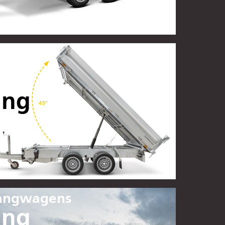
ing
hangwagens
ing