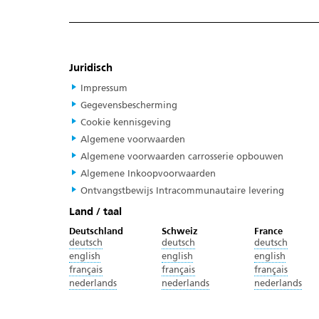
Juridisch
Impressum
Gegevensbescherming
Cookie kennisgeving
Algemene voorwaarden
Algemene voorwaarden carrosserie opbouwen
Algemene Inkoopvoorwaarden
Ontvangstbewijs Intracommunautaire levering
Land / taal
Deutschland
Schweiz
France
deutsch
deutsch
deutsch
english
english
english
français
français
français
nederlands
nederlands
nederlands