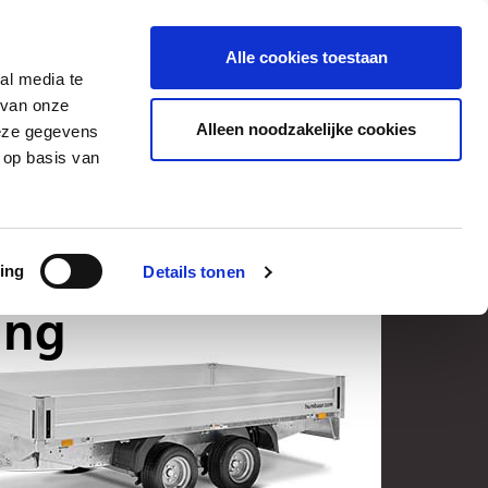
PARTNERLOGIN
DOWNLOAD
Alle cookies toestaan
al media te
ère
 van onze
Alleen noodzakelijke cookies
deze gegevens
 op basis van
ANGWAGENS
ing
Details tonen
ngwagens
ing