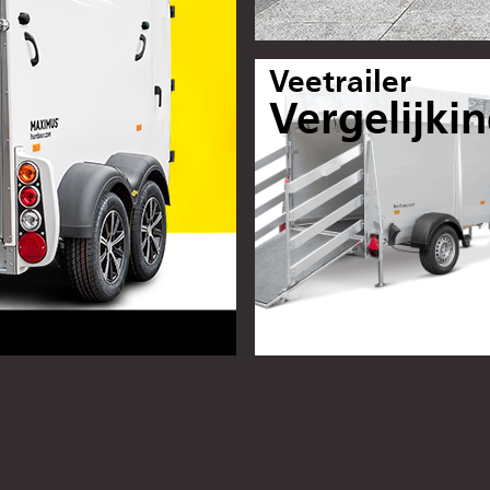
Veetrailer
Vergelijki