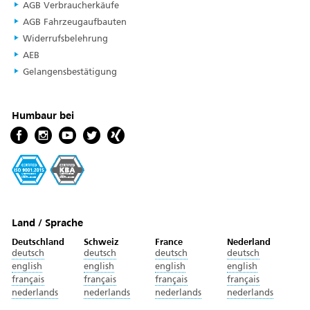
AGB Verbraucherkäufe
AGB Fahrzeugaufbauten
Widerrufsbelehrung
AEB
Gelangensbestätigung
Humbaur bei
Land / Sprache
Deutschland
Schweiz
France
Nederland
deutsch
deutsch
deutsch
deutsch
english
english
english
english
français
français
français
français
nederlands
nederlands
nederlands
nederlands