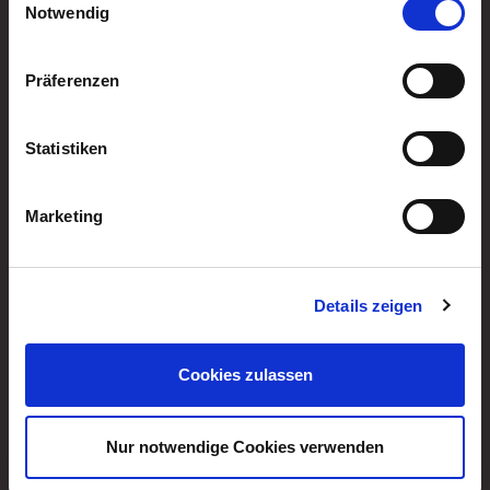
Cookies, wenn Sie unsere Webseite weiterhin nutzen.
Notwendig
Multifunktions-
Präferenzen
anhänger
Vergleich
Statistiken
Marketing
Details zeigen
Katalog
Cookies zulassen
Download
Nur notwendige Cookies verwenden