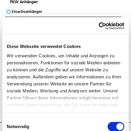
PKW Anhänger:
Einachsanhänger
Tandemanhänger
Kipper und Baumaschinentransporter
Fahrzeugtransporter
Diese Webseite verwendet Cookies
Kofferanhänger
Wir verwenden Cookies, um Inhalte und Anzeigen zu
personalisieren, Funktionen für soziale Medien anbieten
Viehanhänger
zu können und die Zugriffe auf unsere Website zu
analysieren. Außerdem geben wir Informationen zu Ihrer
Multifunktionsanhänger
Verwendung unserer Website an unsere Partner für
Kofferaufbauten
soziale Medien, Werbung und Analysen weiter. Unsere
Partner führen diese Informationen möglicherweise mit
Pferdeanhänger:
weiteren Daten zusammen, die Sie ihnen bereitgestellt
haben oder die sie im Rahmen Ihrer Nutzung der Dienste
alle Pferdeanhänger
gesammelt haben. Sie geben Einwilligung zu unseren
Einwilligungsauswahl
Cookies, wenn Sie unsere Webseite weiterhin nutzen.
Notwendig