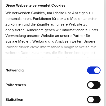
Vorname
Diese Webseite verwendet Cookies
Wir verwenden Cookies, um Inhalte und Anzeigen zu
Nachname
personalisieren, Funktionen für soziale Medien anbieten
zu können und die Zugriffe auf unsere Website zu
Firma
analysieren. Außerdem geben wir Informationen zu Ihrer
Verwendung unserer Website an unsere Partner für
Straße
soziale Medien, Werbung und Analysen weiter. Unsere
Nr.
Partner führen diese Informationen möglicherweise mit
PLZ
weiteren Daten zusammen, die Sie ihnen bereitgestellt
haben oder die sie im Rahmen Ihrer Nutzung der Dienste
Ort
gesammelt haben. Sie geben Einwilligung zu unseren
Einwilligungsauswahl
Cookies, wenn Sie unsere Webseite weiterhin nutzen.
Notwendig
Land
Telefonnummer
Präferenzen
E-
Statistiken
Mail-
Adresse