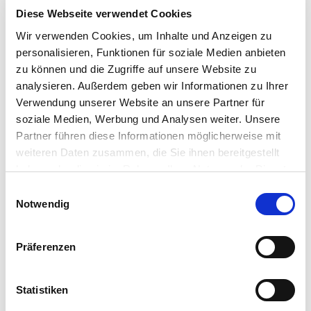
Vorname
Diese Webseite verwendet Cookies
Wir verwenden Cookies, um Inhalte und Anzeigen zu
Nachname
personalisieren, Funktionen für soziale Medien anbieten
zu können und die Zugriffe auf unsere Website zu
Firma
analysieren. Außerdem geben wir Informationen zu Ihrer
Verwendung unserer Website an unsere Partner für
Straße
soziale Medien, Werbung und Analysen weiter. Unsere
Nr.
Partner führen diese Informationen möglicherweise mit
PLZ
weiteren Daten zusammen, die Sie ihnen bereitgestellt
haben oder die sie im Rahmen Ihrer Nutzung der Dienste
Ort
gesammelt haben. Sie geben Einwilligung zu unseren
Einwilligungsauswahl
Cookies, wenn Sie unsere Webseite weiterhin nutzen.
Notwendig
Land
Telefonnummer
Präferenzen
E-
Mail-
Statistiken
Adresse