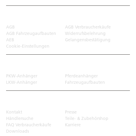
Rechtliches
AGB
AGB Verbraucherkäufe
AGB Fahrzeugaufbauten
Widerrufsbelehrung
AEB
Gelangensbestätigung
Cookie-Einstellungen
Transportlösungen
PKW-Anhänger
Pferdeanhänger
LKW-Anhänger
Fahrzeugaufbauten
Top Links
Kontakt
Presse
Händlersuche
Teile- & Zubehörshop
FAQ Verbraucherkäufe
Karriere
Downloads