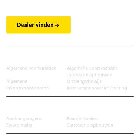
de trailers
Dealer vinden
Juridisch
Algemene voorwaarden
Algemene voorwaarden
carrosserie opbouwen
Algemene
Ontvangstbewijs
Inkoopvoorwaarden
Intracommunautaire levering
Transportoplossing
Aanhangwagens
Paardentrailers
Zware trailer
Carrosserie opbouwen