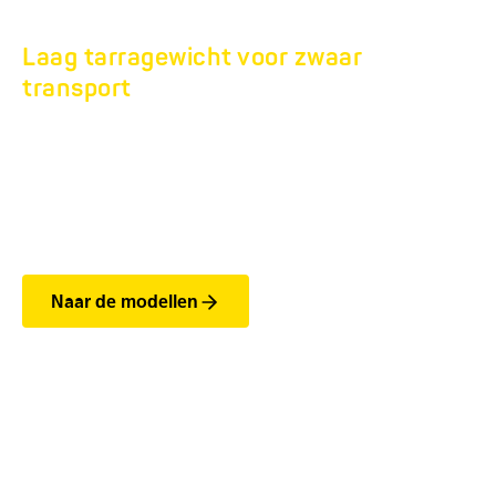
Laag tarragewicht voor zwaar
transport
TANDEMASSER-
DIEPLADER
HS 7,5T.
Naar de modellen