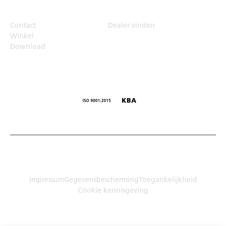
Top Links
Contact
Dealer vinden
Winkel
Download
© Humbaur GmbH · Mercedesring 1, 86368 Gersthofen,
Duitsland
Impressum
Gegevensbescherming
Toegankelijkheid
Cookie kennisgeving