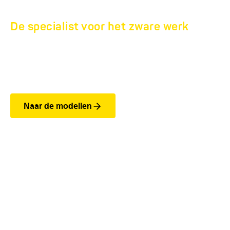
De specialist voor het zware werk
DIEPLADEROPLEGGER
HTS.
Naar de modellen
De belangrijkste