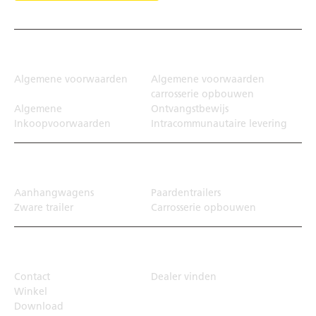
Juridisch
Algemene voorwaarden
Algemene voorwaarden
carrosserie opbouwen
Algemene
Ontvangstbewijs
Inkoopvoorwaarden
Intracommunautaire levering
Transportoplossing
Aanhangwagens
Paardentrailers
Zware trailer
Carrosserie opbouwen
Top Links
Contact
Dealer vinden
Winkel
Download