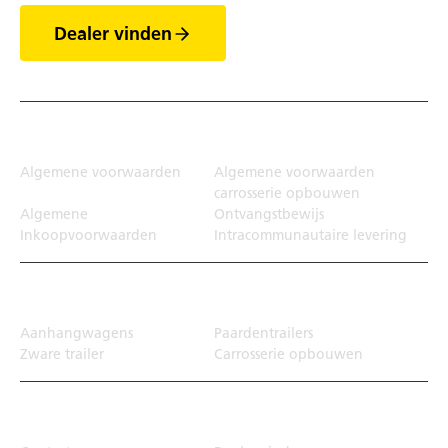
Dealer vinden
Juridisch
Algemene voorwaarden
Algemene voorwaarden
carrosserie opbouwen
Algemene
Ontvangstbewijs
Inkoopvoorwaarden
Intracommunautaire levering
Transportoplossing
Aanhangwagens
Paardentrailers
Zware trailer
Carrosserie opbouwen
Top Links