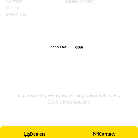
Contact
Dealer vinden
Winkel
Download
© Humbaur GmbH · Mercedesring 1, 86368 Gersthofen,
Duitsland
Impressum
Gegevensbescherming
Toegankelijkheid
Cookie kennisgeving
Dealers
Contact