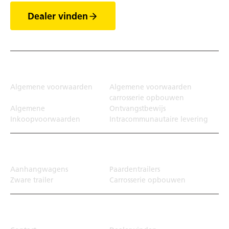
Dealer vinden
Juridisch
Algemene voorwaarden
Algemene voorwaarden
carrosserie opbouwen
Algemene
Ontvangstbewijs
Inkoopvoorwaarden
Intracommunautaire levering
Transportoplossing
Aanhangwagens
Paardentrailers
Zware trailer
Carrosserie opbouwen
Top Links