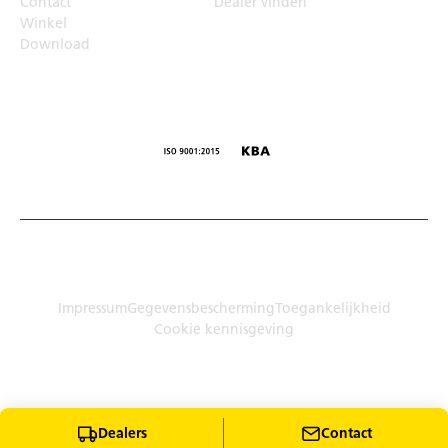
Contact
Dealer vinden
Winkel
Download
© Humbaur GmbH · Mercedesring 1, 86368 Gersthofen,
Duitsland
Impressum
Gegevensbescherming
Toegankelijkheid
Cookie kennisgeving
Dealers
Contact