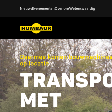
Nieuws
Evenementen
Over ons
Wetenswaardig
Daarmee komen bouwmachines al
op locatie
TRANSP
MET