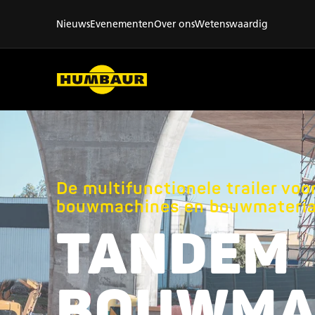
Nieuws
Evenementen
Over ons
Wetenswaardig
De multifunctionele trailer voor
bouwmachines en bouwmateria
TANDEM
BOUWMA