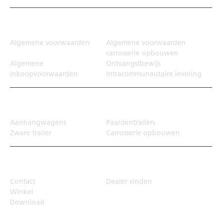
Juridisch
Algemene voorwaarden
Algemene voorwaarden
carrosserie opbouwen
Algemene
Ontvangstbewijs
Inkoopvoorwaarden
Intracommunautaire levering
Transportoplossing
Aanhangwagens
Paardentrailers
Zware trailer
Carrosserie opbouwen
Top Links
Contact
Dealer vinden
Winkel
Download