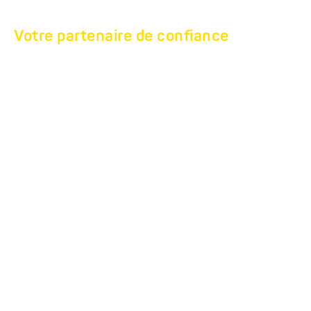
Votre partenaire de confiance
SERVICE ET
RÉPARATION
le service et la réparation