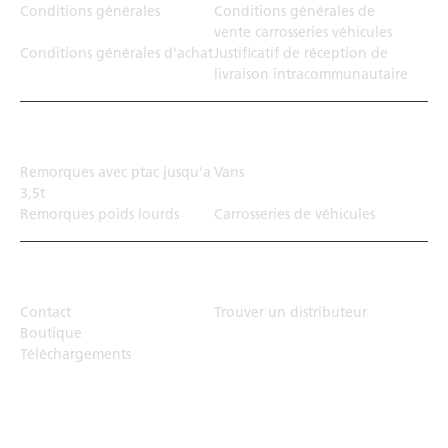
Conditions générales
Conditions générales de
vente carrosseries véhicules
Conditions générales d'achat
Justificatif de réception de
livraison intracommunautaire
Solution de transport
Remorques avec ptac jusqu'a
Vans
3,5t
Remorques poids lourds
Carrosseries de véhicules
Top Links
Contact
Trouver un distributeur
Boutique
Téléchargements