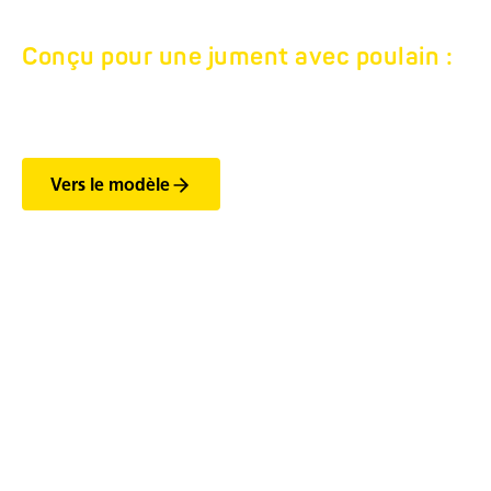
Conçu pour une jument avec poulain :
SINGLE ALU 1600.
Vers le modèle
Les fonctionnalités les