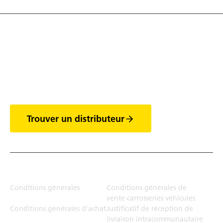
Découvrez tout l'univers
des vans
Trouver un distributeur
Juridiction
Conditions générales
Conditions générales de
vente carrosseries véhicules
Conditions générales d'achat
Justificatif de réception de
livraison intracommunautaire