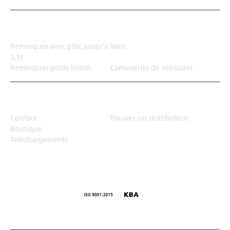
Solution de transport
Remorques avec ptac jusqu'a
Vans
3,5t
Remorques poids lourds
Carrosseries de véhicules
Top Links
Contact
Trouver un distributeur
Boutique
Téléchargements