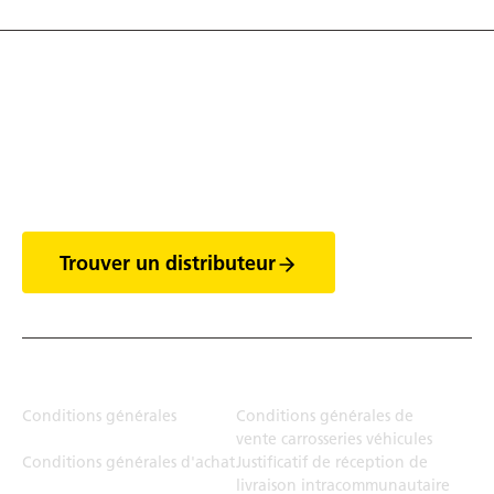
Découvrez tout l'univers
des vans
Trouver un distributeur
Juridiction
Conditions générales
Conditions générales de
vente carrosseries véhicules
Conditions générales d'achat
Justificatif de réception de
livraison intracommunautaire