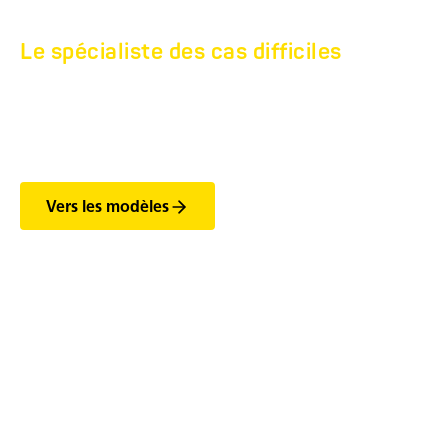
Le spécialiste des cas difficiles
SEMI-REMORQUES
SURBAISSÉES HTS.
Vers les modèles
Les fonctionnalités les