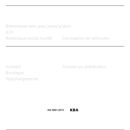
Solution de transport
Remorques avec ptac jusqu'a
Vans
3,5t
Remorques poids lourds
Carrosseries de véhicules
Top Links
Contact
Trouver un distributeur
Boutique
Téléchargements