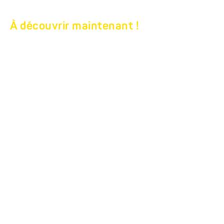
À découvrir maintenant !
ACCESSOIRES
D’INTÉRIEUR POUR
VOTRE MODO