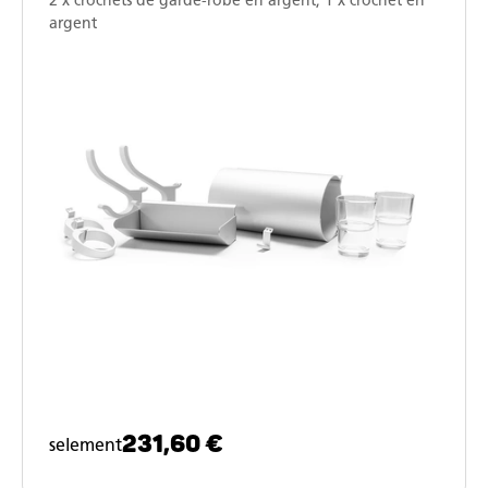
2 x crochets de garde-robe en argent, 1 x crochet en
argent
231,60 €
selement