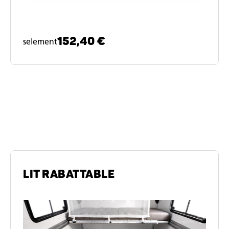
152,40 €
selement
Dormir et s'asseoir
LIT RABATTABLE