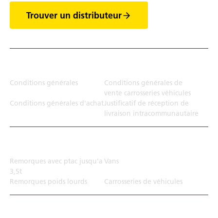
Trouver un distributeur
Juridiction
Conditions générales
Conditions générales de
vente carrosseries véhicules
Conditions générales d'achat
Justificatif de réception de
livraison intracommunautaire
Solution de transport
Remorques avec ptac jusqu'a
Vans
3,5t
Remorques poids lourds
Carrosseries de véhicules
Top Links