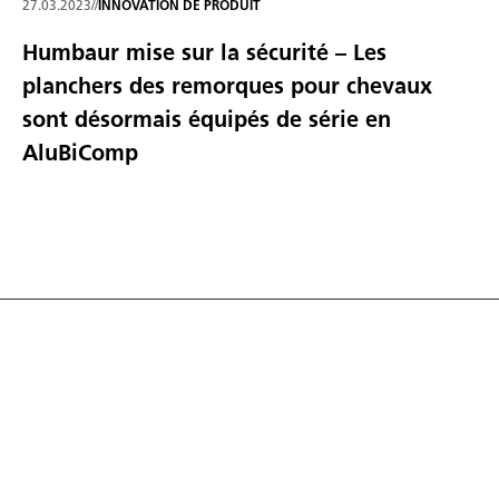
27.03.2023
//
INNOVATION DE PRODUIT
Humbaur mise sur la sécurité – Les
planchers des remorques pour chevaux
sont désormais équipés de série en
AluBiComp
Découvrez tout l'univers
des vans