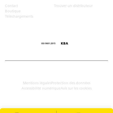
Contact
Trouver un distributeur
Boutique
Téléchargements
© Humbaur GmbH · Mercedesring 1, 86368 Gersthofen,
Allemagne
Mentions légales
Protection des données
Accessibilité numérique
Avis sur les cookies