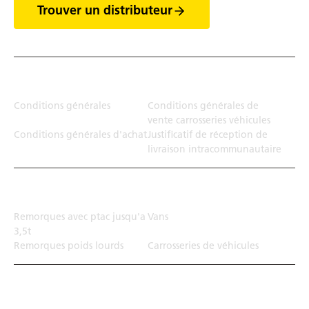
Trouver un distributeur
Juridiction
Conditions générales
Conditions générales de
vente carrosseries véhicules
Conditions générales d'achat
Justificatif de réception de
livraison intracommunautaire
Solution de transport
Remorques avec ptac jusqu'a
Vans
3,5t
Remorques poids lourds
Carrosseries de véhicules
Top Links