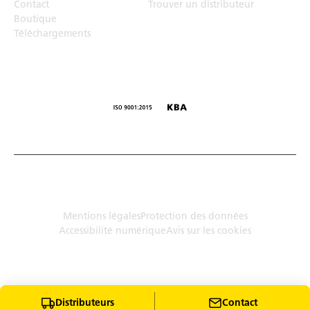
Contact
Trouver un distributeur
Boutique
Téléchargements
© Humbaur GmbH · Mercedesring 1, 86368 Gersthofen,
Allemagne
Mentions légales
Protection des données
Accessibilité numérique
Avis sur les cookies
Distributeurs
Contact