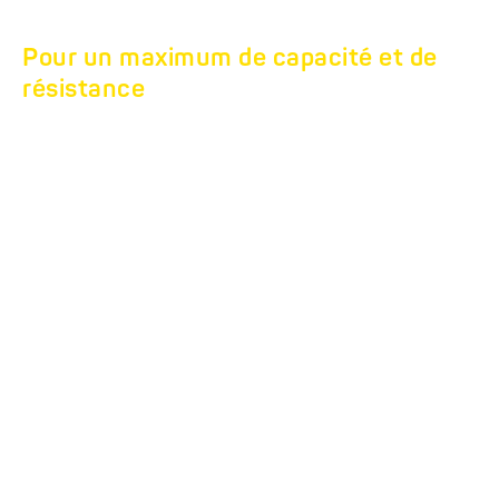
Pour un maximum de capacité et de
résistance
TRI-BENNE TANDEM
HTK
Les tri-bennes dignes de
confiance.