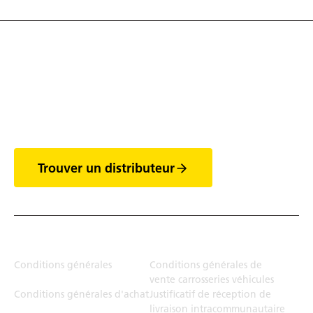
Découvrez tout l'univers
des vans
Trouver un distributeur
Juridiction
Conditions générales
Conditions générales de
vente carrosseries véhicules
Conditions générales d'achat
Justificatif de réception de
livraison intracommunautaire