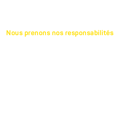
Nous prenons nos responsabilités
UNSER SOZIALES
ENGAGEMENT
Nous sommes attachés à