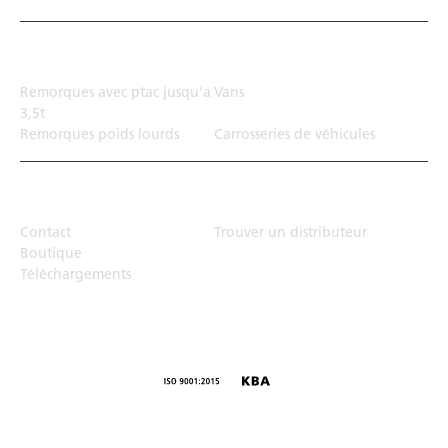
Solution de transport
Remorques avec ptac jusqu'a
Vans
3,5t
Remorques poids lourds
Carrosseries de véhicules
Top Links
Contact
Trouver un distributeur
Boutique
Téléchargements