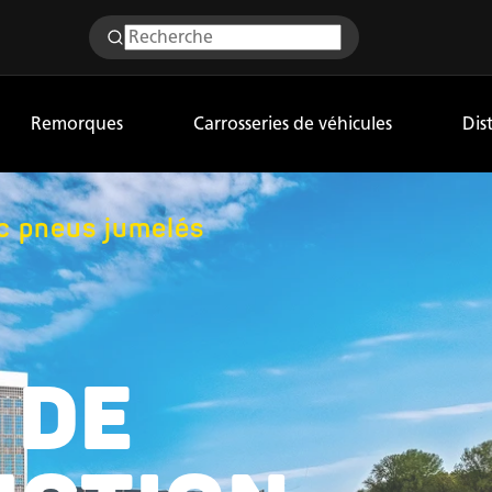
Remorques
Carrosseries de véhicules
Dis
c pneus jumelés
 DE