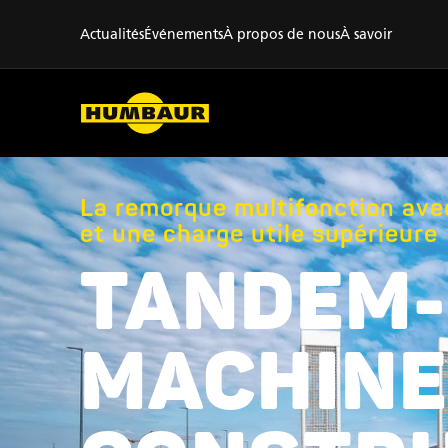
Actualités
Événements
À propos de nous
À savoir
La remorque multifonction ave
et une charge utile supérieure
TANDEM-
MACHINE