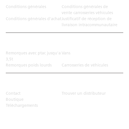
Conditions générales
Conditions générales de
vente carrosseries véhicules
Conditions générales d'achat
Justificatif de réception de
livraison intracommunautaire
Solution de transport
Remorques avec ptac jusqu'a
Vans
3,5t
Remorques poids lourds
Carrosseries de véhicules
Top Links
Contact
Trouver un distributeur
Boutique
Téléchargements