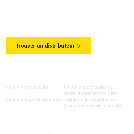
Découvrez tout l'univers
des vans
Trouver un distributeur
Juridiction
Conditions générales
Conditions générales de
vente carrosseries véhicules
Conditions générales d'achat
Justificatif de réception de
livraison intracommunautaire
Solution de transport