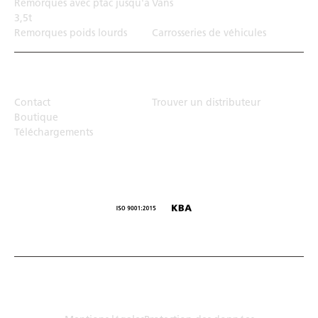
Remorques avec ptac jusqu'a
Vans
3,5t
Remorques poids lourds
Carrosseries de véhicules
Top Links
Contact
Trouver un distributeur
Boutique
Téléchargements
© Humbaur GmbH · Mercedesring 1, 86368 Gersthofen,
Allemagne