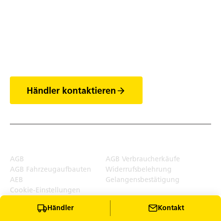
Entdecke die Welt
der Anhänger
Händler kontaktieren
Rechtliches
AGB
AGB Verbraucherkäufe
AGB Fahrzeugaufbauten
Widerrufsbelehrung
AEB
Gelangensbestätigung
Cookie-Einstellungen
Händler
Kontakt
Transportlösungen