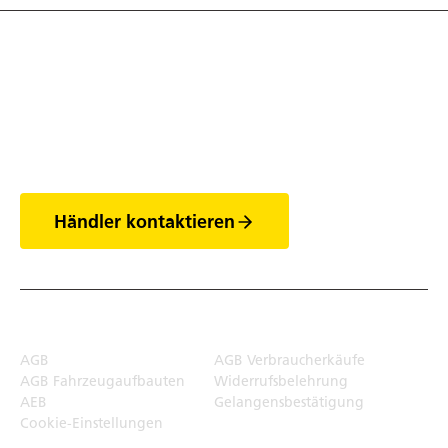
Entdecke die Welt
der Anhänger
Händler kontaktieren
Rechtliches
AGB
AGB Verbraucherkäufe
AGB Fahrzeugaufbauten
Widerrufsbelehrung
AEB
Gelangensbestätigung
Cookie-Einstellungen