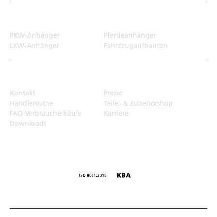
Transportlösungen
PKW-Anhänger
Pferdeanhänger
LKW-Anhänger
Fahrzeugaufbauten
Top Links
Kontakt
Presse
Händlersuche
Teile- & Zubehörshop
FAQ Verbraucherkäufe
Karriere
Downloads