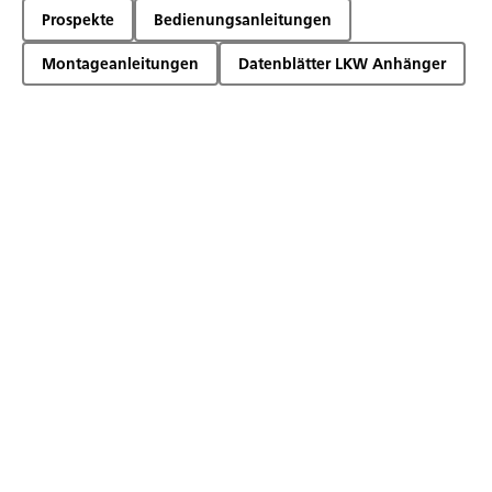
Prospekte
Bedienungsanleitungen
Montageanleitungen
Datenblätter LKW Anhänger
Prospekte
Humbaur
Anhänger
Allgemeine Informationen zu
Humbaur