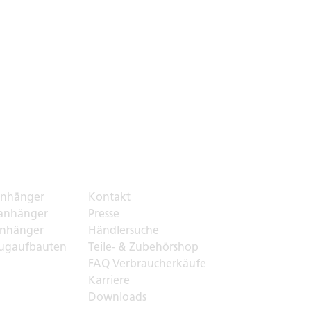
ortlösungen
Top Links
nhänger
Kontakt
anhänger
Presse
nhänger
Händlersuche
ugaufbauten
Teile- & Zubehörshop
FAQ Verbraucherkäufe
Karriere
Downloads