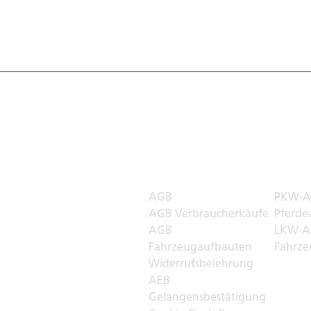
 Welt
Rechtliches
Transp
AGB
PKW-A
r
AGB Verbraucherkäufe
Pferde
AGB
LKW-A
Fahrzeugaufbauten
Fahrze
Widerrufsbelehrung
AEB
Gelangensbestätigung