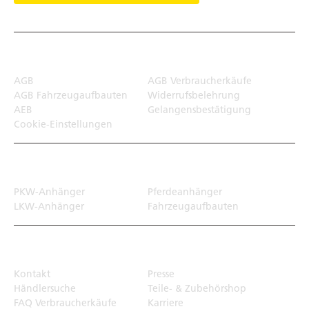
Rechtliches
AGB
AGB Verbraucherkäufe
AGB Fahrzeugaufbauten
Widerrufsbelehrung
AEB
Gelangensbestätigung
Cookie-Einstellungen
Transportlösungen
PKW-Anhänger
Pferdeanhänger
LKW-Anhänger
Fahrzeugaufbauten
Top Links
Kontakt
Presse
Händlersuche
Teile- & Zubehörshop
FAQ Verbraucherkäufe
Karriere