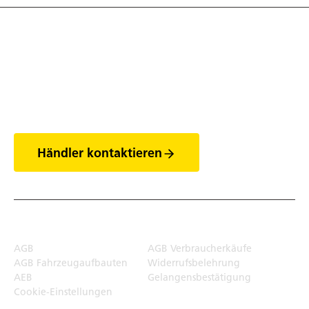
Entdecke die Welt
der Anhänger
Händler kontaktieren
Rechtliches
AGB
AGB Verbraucherkäufe
AGB Fahrzeugaufbauten
Widerrufsbelehrung
AEB
Gelangensbestätigung
Cookie-Einstellungen