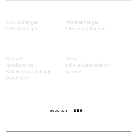
Transportlösungen
PKW-Anhänger
Pferdeanhänger
LKW-Anhänger
Fahrzeugaufbauten
Top Links
Kontakt
Presse
Händlersuche
Teile- & Zubehörshop
FAQ Verbraucherkäufe
Karriere
Downloads