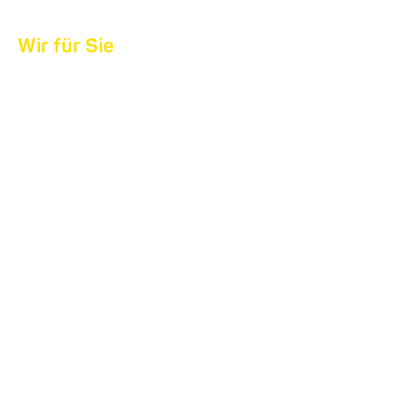
Wir für Sie
IHR KONTAKT FÜR
BERATUNG UND
VERKAUF