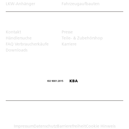
LKW-Anhänger
Fahrzeugaufbauten
Top Links
Kontakt
Presse
Händlersuche
Teile- & Zubehörshop
FAQ Verbraucherkäufe
Karriere
Downloads
© Humbaur GmbH · Mercedesring 1, 86368 Gersthofen,
Germany
Impressum
Datenschutz
Barrierefreiheit
Cookie Hinweis