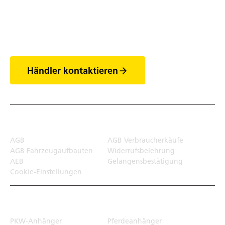
Entdecke die Welt
der Anhänger
Händler kontaktieren
Rechtliches
AGB
AGB Verbraucherkäufe
AGB Fahrzeugaufbauten
Widerrufsbelehrung
AEB
Gelangensbestätigung
Cookie-Einstellungen
Transportlösungen
PKW-Anhänger
Pferdeanhänger