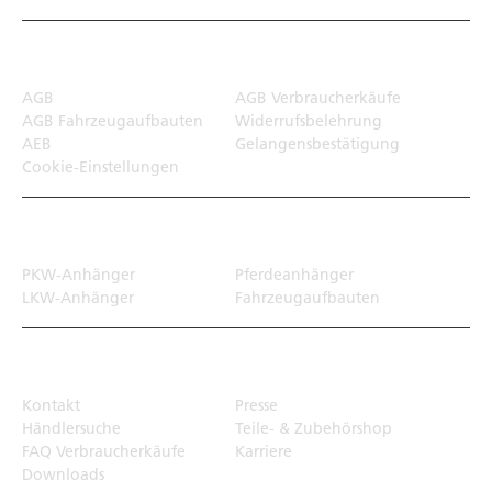
Rechtliches
AGB
AGB Verbraucherkäufe
AGB Fahrzeugaufbauten
Widerrufsbelehrung
AEB
Gelangensbestätigung
Cookie-Einstellungen
Transportlösungen
PKW-Anhänger
Pferdeanhänger
LKW-Anhänger
Fahrzeugaufbauten
Top Links
Kontakt
Presse
Händlersuche
Teile- & Zubehörshop
FAQ Verbraucherkäufe
Karriere
Downloads