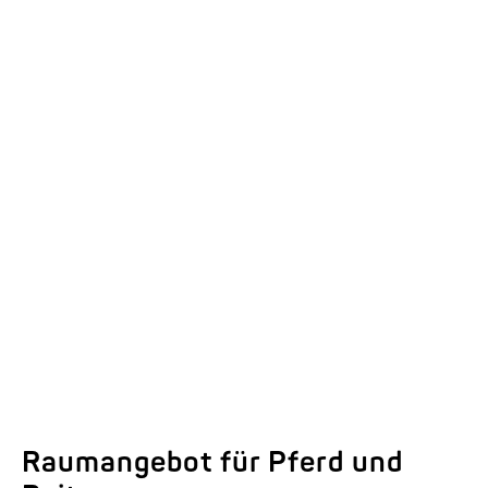
Ausstattungsdetails der
Modellreihen EQUITOS
Hier ansehen.
Raumangebot für Pferd und