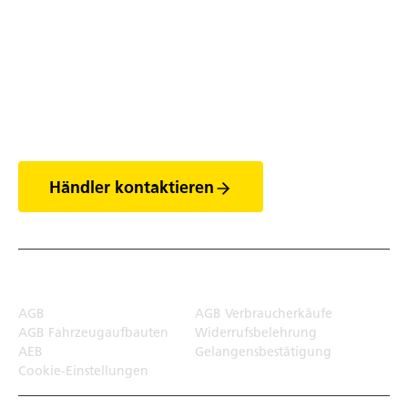
Entdecke die Welt
der Anhänger
Händler kontaktieren
Rechtliches
AGB
AGB Verbraucherkäufe
AGB Fahrzeugaufbauten
Widerrufsbelehrung
AEB
Gelangensbestätigung
Cookie-Einstellungen