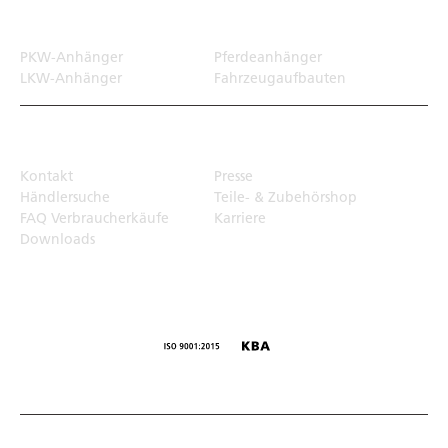
Transportlösungen
PKW-Anhänger
Pferdeanhänger
LKW-Anhänger
Fahrzeugaufbauten
Top Links
Kontakt
Presse
Händlersuche
Teile- & Zubehörshop
FAQ Verbraucherkäufe
Karriere
Downloads