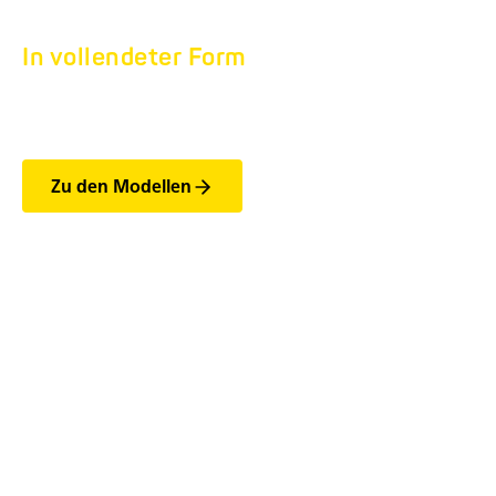
In vollendeter Form
AREION SHAPE.
Zu den Modellen
Die wichtigsten Features
der AREION Shape-
Modelle