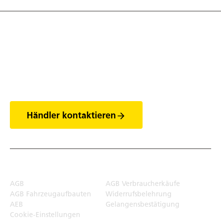
Entdecke die Welt
der Anhänger
Händler kontaktieren
Rechtliches
AGB
AGB Verbraucherkäufe
AGB Fahrzeugaufbauten
Widerrufsbelehrung
AEB
Gelangensbestätigung
Cookie-Einstellungen