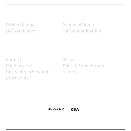
Transportlösungen
PKW-Anhänger
Pferdeanhänger
LKW-Anhänger
Fahrzeugaufbauten
Top Links
Kontakt
Presse
Händlersuche
Teile- & Zubehörshop
FAQ Verbraucherkäufe
Karriere
Downloads