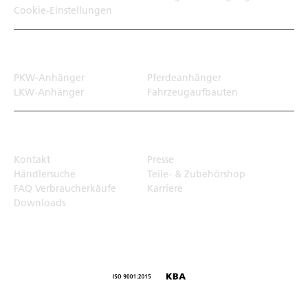
Cookie-Einstellungen
Transportlösungen
PKW-Anhänger
Pferdeanhänger
LKW-Anhänger
Fahrzeugaufbauten
Top Links
Kontakt
Presse
Händlersuche
Teile- & Zubehörshop
FAQ Verbraucherkäufe
Karriere
Downloads