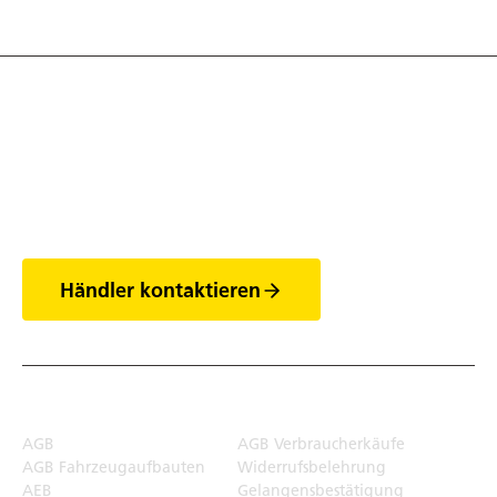
Entdecke die Welt
der Anhänger
Händler kontaktieren
Rechtliches
AGB
AGB Verbraucherkäufe
AGB Fahrzeugaufbauten
Widerrufsbelehrung
AEB
Gelangensbestätigung