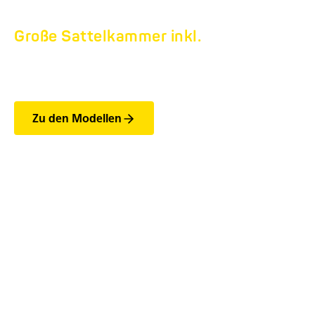
Große Sattelkammer inkl.
NOTOS XTRA.
Zu den Modellen
Die wichtigsten Features
der NOTOS Xtra-Modelle