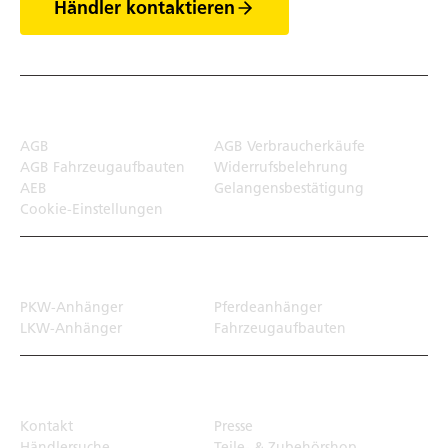
Händler kontaktieren
Rechtliches
AGB
AGB Verbraucherkäufe
AGB Fahrzeugaufbauten
Widerrufsbelehrung
AEB
Gelangensbestätigung
Cookie-Einstellungen
Transportlösungen
PKW-Anhänger
Pferdeanhänger
LKW-Anhänger
Fahrzeugaufbauten
Top Links
Kontakt
Presse
Händlersuche
Teile- & Zubehörshop