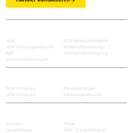
Rechtliches
AGB
AGB Verbraucherkäufe
AGB Fahrzeugaufbauten
Widerrufsbelehrung
AEB
Gelangensbestätigung
Cookie-Einstellungen
Transportlösungen
PKW-Anhänger
Pferdeanhänger
LKW-Anhänger
Fahrzeugaufbauten
Top Links
Kontakt
Presse
Händlersuche
Teile- & Zubehörshop