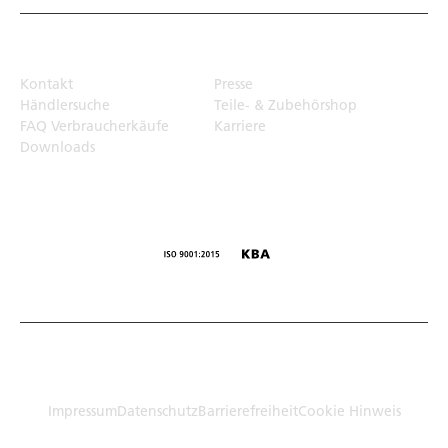
Top Links
Kontakt
Presse
Händlersuche
Teile- & Zubehörshop
FAQ Verbraucherkäufe
Karriere
Downloads
© Humbaur GmbH · Mercedesring 1, 86368 Gersthofen,
Germany
Impressum
Datenschutz
Barrierefreiheit
Cookie Hinweis