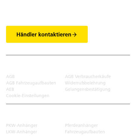
der Anhänger
Händler kontaktieren
Rechtliches
AGB
AGB Verbraucherkäufe
AGB Fahrzeugaufbauten
Widerrufsbelehrung
AEB
Gelangensbestätigung
Cookie-Einstellungen
Transportlösungen
PKW-Anhänger
Pferdeanhänger
LKW-Anhänger
Fahrzeugaufbauten