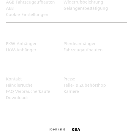
AGB Fahrzeugaufbauten
Widerrufsbelehrung
AEB
Gelangensbestätigung
Cookie-Einstellungen
Transportlösungen
PKW-Anhänger
Pferdeanhänger
LKW-Anhänger
Fahrzeugaufbauten
Top Links
Kontakt
Presse
Händlersuche
Teile- & Zubehörshop
FAQ Verbraucherkäufe
Karriere
Downloads