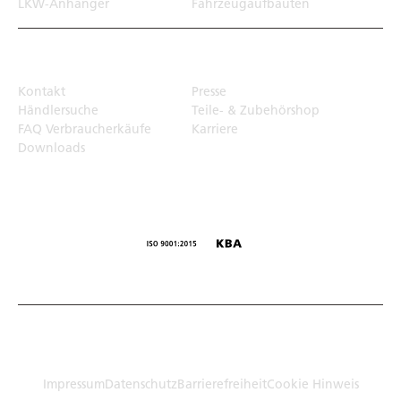
LKW-Anhänger
Fahrzeugaufbauten
Top Links
Kontakt
Presse
Händlersuche
Teile- & Zubehörshop
FAQ Verbraucherkäufe
Karriere
Downloads
© Humbaur GmbH · Mercedesring 1, 86368 Gersthofen,
Germany
Impressum
Datenschutz
Barrierefreiheit
Cookie Hinweis