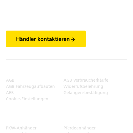
Entdecke die Welt
der Anhänger
Händler kontaktieren
Rechtliches
AGB
AGB Verbraucherkäufe
AGB Fahrzeugaufbauten
Widerrufsbelehrung
AEB
Gelangensbestätigung
Cookie-Einstellungen
Transportlösungen
PKW-Anhänger
Pferdeanhänger