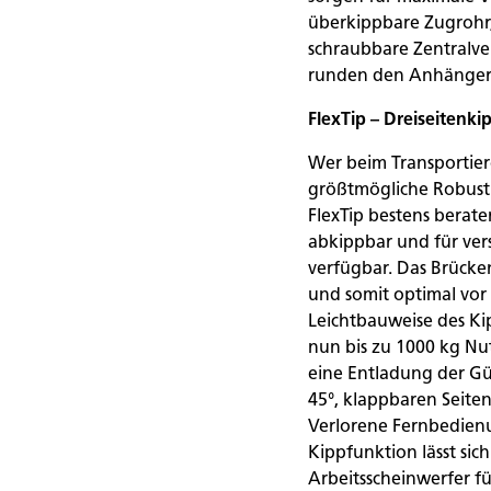
überkippbare Zugrohr,
schraubbare Zentralve
runden den Anhänger
FlexTip – Dreiseitenk
Wer beim Transportiere
größtmögliche Robusth
FlexTip bestens beraten.
abkippbar und für ve
verfügbar. Das Brücke
und somit optimal vor 
Leichtbauweise des Ki
nun bis zu 1000 kg Nu
eine Entladung der Gü
45°, klappbaren Seit
Verlorene Fernbedienu
Kippfunktion lässt si
Arbeitsscheinwerfer fü