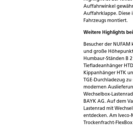
Auffahrwinkel gewährl
Auffahrklappe. Diese i
Fahrzeugs montiert.
Weitere Highlights b
Besucher der NUFAM k
und große Höhepunkte
Humbaur-Ständen B 213
Tiefladeanhänger HTD
Kippanhänger HTK und
TGE-Durchladezug zu s
modernen Auslieferungs
Wechselbox-Lastenrad
BAYK AG. Auf dem VanSe
Lastenrad mit Wechsel
entdecken. Am Iveco-M
Trockenfracht-FlexBox 