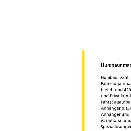
Humbaur mach
Humbaur zählt 
Fahrzeugaufbau
bietet rund 42
und Privatkund
Fahrzeugaufbau
Anhänger p.a. a
Anhänger und T
ist national un
Speziallösunge