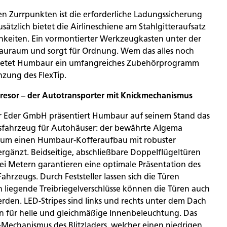
n Zurrpunkten ist die erforderliche Ladungssicherung
usätzlich bietet die Airlineschiene am Stahlgitteraufsatz
hkeiten. Ein vormontierter Werkzeugkasten unter der
Stauraum und sorgt für Ordnung. Wem das alles noch
 bietet Humbaur ein umfangreiches Zubehörprogramm
nzung des FlexTip.
tresor – der Autotransporter mit Knickmechanismus
r Eder GmbH präsentiert Humbaur auf seinem Stand das
gsfahrzeug für Autohäuser: der bewährte Algema
u um einen Humbaur-Kofferaufbau mit robuster
gänzt. Beidseitige, abschließbare Doppelflügeltüren
rei Metern garantieren eine optimale Präsentation des
ahrzeugs. Durch Feststeller lassen sich die Türen
n liegende Treibriegelverschlüsse können die Türen auch
rden. LED-Stripes sind links und rechts unter dem Dach
 für helle und gleichmäßige Innenbeleuchtung. Das
k-Mechanismus des Blitzladers, welcher einen niedrigen