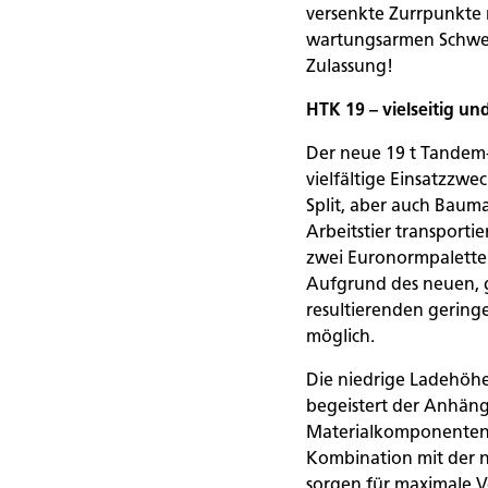
versenkte Zurrpunkte m
wartungsarmen Schwerl
Zulassung!
HTK 19 – vielseitig un
Der neue 19 t Tandem-D
vielfältige Einsatzzwe
Split, aber auch Bauma
Arbeitstier transportie
zwei Euronormpalette
Aufgrund des neuen, g
resultierenden gering
möglich.
Die niedrige Ladehöhe
begeistert der Anhäng
Materialkomponenten
Kombination mit der 
sorgen für maximale V