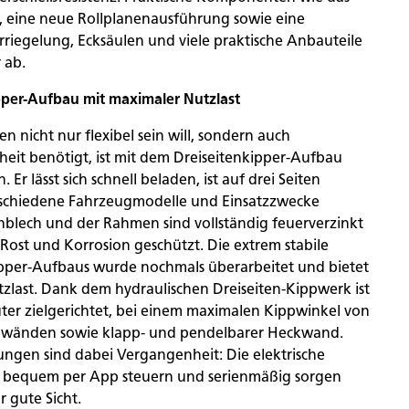
 eine neue Rollplanenausführung sowie eine
rriegelung, Ecksäulen und viele praktische Anbauteile
 ab.
ipper-Aufbau mit maximaler Nutzlast
n nicht nur flexibel sein will, sondern auch
eit benötigt, ist mit dem Dreiseitenkipper-Aufbau
 Er lässt sich schnell beladen, ist auf drei Seiten
rschiedene Fahrzeugmodelle und Einsatzzwecke
nblech und der Rahmen sind vollständig feuerverzinkt
Rost und Korrosion geschützt. Die extrem stabile
pper-Aufbaus wurde nochmals überarbeitet und bietet
tzlast. Dank dem hydraulischen Dreiseiten-Kippwerk ist
ter zielgerichtet, bei einem maximalen Kippwinkel von
enwänden sowie klapp- und pendelbarer Heckwand.
ngen sind dabei Vergangenheit: Die elektrische
ch bequem per App steuern und serienmäßig sorgen
r gute Sicht.