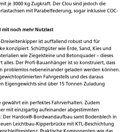
it je 3000 kg Zugkraft. Der Clou sind jedoch die
astachsen mit Parabelfederung, sogar inklusive COC-
d mit noch mehr Nutzlast
reiseitenkipper ist auffallend robust und für
cke konzipiert. Schüttgüter wie Erde, Sand, Kies und
terialien wie Ziegelsteine und Betonquader – dieses
rt alles. Der Profi-Bauanhänger ist so konstruiert, dass
n problemlos nebeneinander geladen werden können.
ewichtoptimierten Fahrgestells und des daraus
en Eigengewichts sind über 15 Tonnen Zuladung
 gewährt ein perfektes Fahrverhalten. Zudem
er mit einzigartig aufeinander abgestimmten
: Der Hardox®-Bordwandaufbau samt Bodenblech in
neuen Leichtbau-Kipperbrücke mit KTL-Beschichtung
erschleißresistenz. Praktische Komponenten wie das