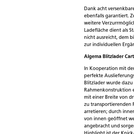
Dank acht versenkbare
ebenfalls garantiert. Z
weitere Verzurrmöglic
Ladefläche dient als 
nicht ausreicht, dem
zur individuellen Ergä
Algema Blitzlader Car
In Kooperation mit de
perfekte Auslieferun
Blitzlader wurde daz
Rahmenkonstruktion er
mit einer Breite von d
zu transportierenden F
arretieren; durch inne
von innen geöffnet we
angebracht und sorgen
Highlight ist der Knic