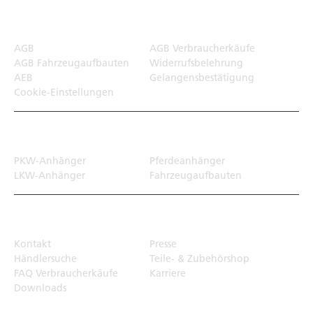
Rechtliches
AGB
AGB Verbraucherkäufe
AGB Fahrzeugaufbauten
Widerrufsbelehrung
AEB
Gelangensbestätigung
Cookie-Einstellungen
Transportlösungen
PKW-Anhänger
Pferdeanhänger
LKW-Anhänger
Fahrzeugaufbauten
Top Links
Kontakt
Presse
Händlersuche
Teile- & Zubehörshop
FAQ Verbraucherkäufe
Karriere
Downloads