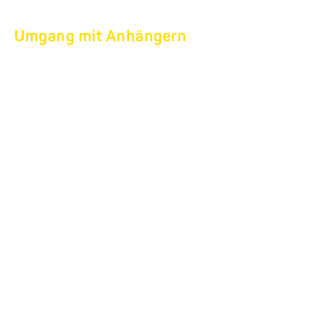
Umgang mit Anhängern
ANHÄNGER RICHTIG
ANKUPPELN
Grundlagen und Schritt-für-Schritt-Anleitungen
Grundlagen