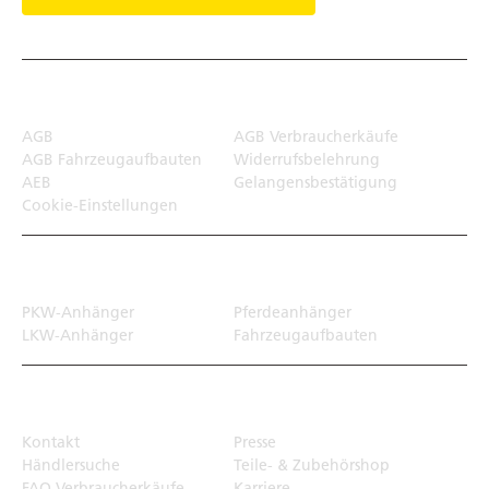
Rechtliches
AGB
AGB Verbraucherkäufe
AGB Fahrzeugaufbauten
Widerrufsbelehrung
AEB
Gelangensbestätigung
Cookie-Einstellungen
Transportlösungen
PKW-Anhänger
Pferdeanhänger
LKW-Anhänger
Fahrzeugaufbauten
Top Links
Kontakt
Presse
Händlersuche
Teile- & Zubehörshop
FAQ Verbraucherkäufe
Karriere